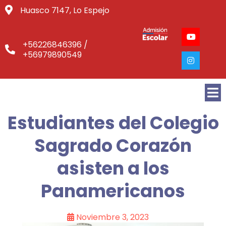
Huasco 7147, Lo Espejo
+56226846396 /
+56979890549
Estudiantes del Colegio
Sagrado Corazón
asisten a los
Panamericanos
Noviembre 3, 2023