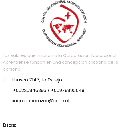
Los valores que inspiran a la Corporación Educacional
Aprender se fundan en una concepción cristiana de la
persona.
Huasco 7147, Lo Espejo
+56226846396 / +56979890549
sagradocorazon@scce.cl
Visítanos
Días: