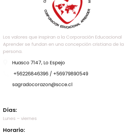
Los valores que inspiran a la Corporación Educacional
Aprender se fundan en una concepción cristiana de la
persona.
Huasco 7147, Lo Espejo
+56226846396 / +56979890549
sagradocorazon@scce.cl
Visítanos
Días:
Lunes – viernes
Horario: