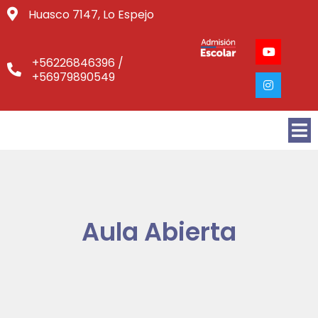
Huasco 7147, Lo Espejo
+56226846396 /
+56979890549
Aula Abierta