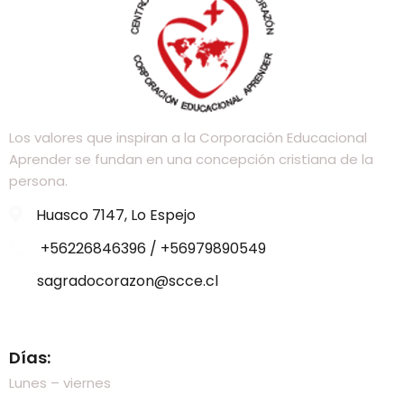
Los valores que inspiran a la Corporación Educacional
Aprender se fundan en una concepción cristiana de la
persona.
Huasco 7147, Lo Espejo
+56226846396 / +56979890549
sagradocorazon@scce.cl
Visítanos
Días:
Lunes – viernes