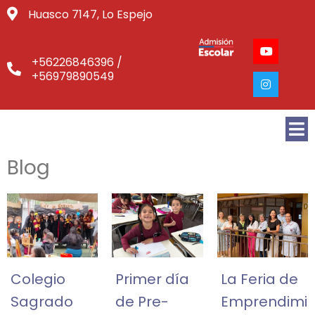
Huasco 7147, Lo Espejo
+56226846396 /
+56979890549
Blog
Colegio
Primer día
La Feria de
Sagrado
de Pre-
Emprendimie