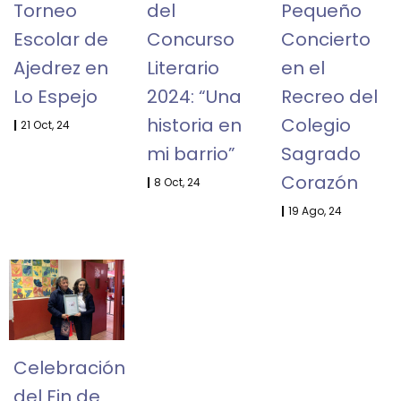
Torneo
del
Pequeño
Escolar de
Concurso
Concierto
Ajedrez en
Literario
en el
Lo Espejo
2024: “Una
Recreo del
historia en
Colegio
|
21
Oct, 24
mi barrio”
Sagrado
Corazón
|
8
Oct, 24
|
19
Ago, 24
Celebración
del Fin de