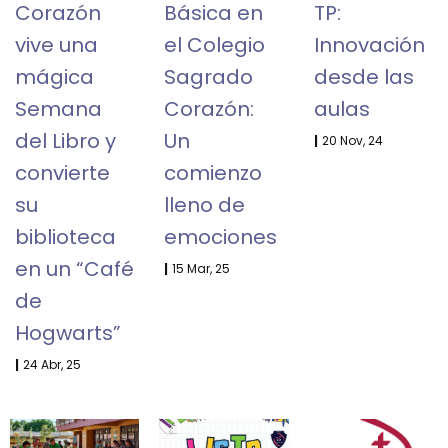
Corazón
Básica en
TP:
vive una
el Colegio
Innovación
mágica
Sagrado
desde las
Semana
Corazón:
aulas
del Libro y
Un
|
20
Nov, 24
convierte
comienzo
su
lleno de
biblioteca
emociones
en un “Café
|
15
Mar, 25
de
Hogwarts”
|
24
Abr, 25