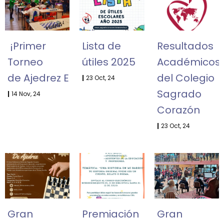
¡Primer
Lista de
Resultados
Torneo
útiles 2025
Académicos
de Ajedrez Escolar!
del Colegio
|
23
Oct, 24
Sagrado
|
14
Nov, 24
Corazón
|
23
Oct, 24
Gran
Premiación
Gran