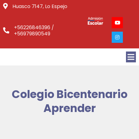
Huasco 7147, Lo Espejo
+56226846396 /
+56979890549
Colegio Bicentenario
Aprender