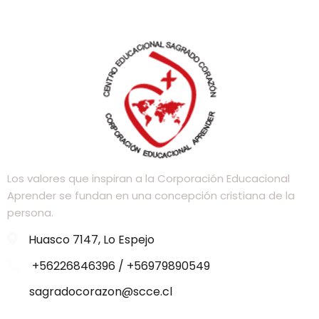
Los valores que inspiran a la Corporación Educacional
Aprender se fundan en una concepción cristiana de la
persona.
Huasco 7147, Lo Espejo
+56226846396 / +56979890549
sagradocorazon@scce.cl