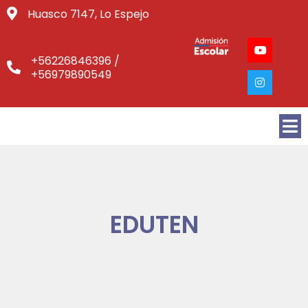
Huasco 7147, Lo Espejo
+56226846396 /
+56979890549
EDUTEN