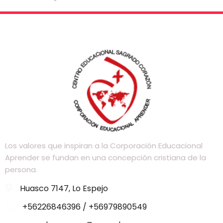
Los valores que inspiran a la Corporación Educacional
Aprender se fundan en una concepción cristiana de la
persona.
Huasco 7147, Lo Espejo
+56226846396 / +56979890549