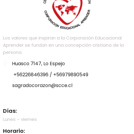
Los valores que inspiran a la Corporación Educacional
Aprender se fundan en una concepción cristiana de la
persona.
Huasco 7147, Lo Espejo
+56226846396 / +56979890549
sagradocorazon@scce.cl
Visítanos
Días:
Lunes – viernes
Horario: