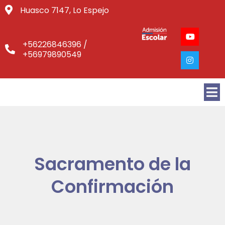
Huasco 7147, Lo Espejo
+56226846396 /
+56979890549
Sacramento de la
Confirmación