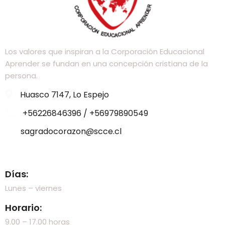
Los valores que inspiran a la Corporación Educacional
Aprender se fundan en una concepción cristiana de la
persona.
Huasco 7147, Lo Espejo
+56226846396 / +56979890549
sagradocorazon@scce.cl
Visítanos
Días:
Lunes – viernes
Horario:
9.00 – 17.00 horas