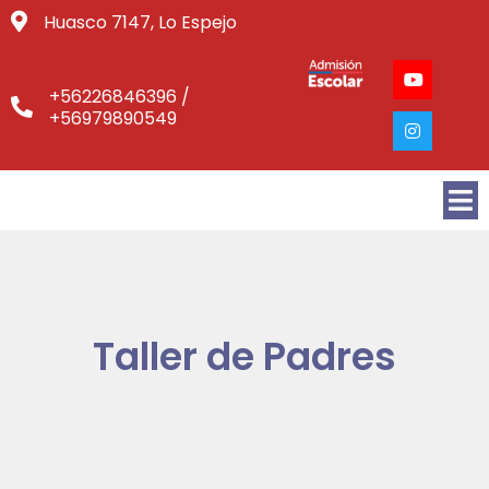
Huasco 7147, Lo Espejo
+56226846396 /
+56979890549
Taller de Padres