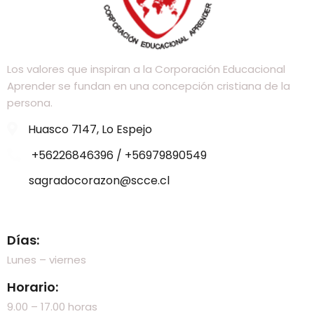
Los valores que inspiran a la Corporación Educacional
Aprender se fundan en una concepción cristiana de la
persona.
Huasco 7147, Lo Espejo
+56226846396 / +56979890549
sagradocorazon@scce.cl
Visítanos
Días:
Lunes – viernes
Horario:
9.00 – 17.00 horas