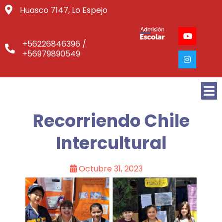
Huasco 7147, Lo Espejo
+56226846396 /
+56979890549
Recorriendo Chile
Intercultural
Octubre 31, 2023