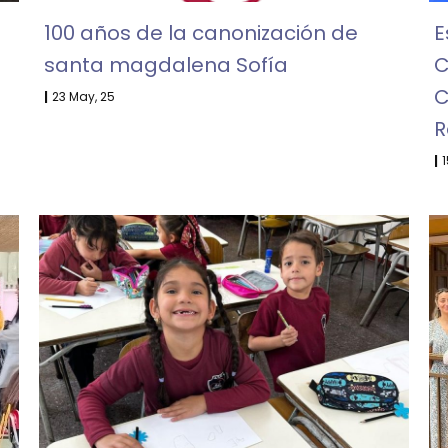
100 años de la canonización de
E
santa magdalena Sofía
C
C
|
23
May, 25
R
|
1