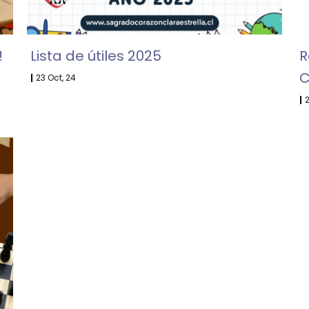
!
Lista de útiles 2025
R
C
|
23
Oct, 24
|