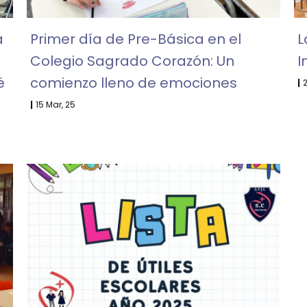
a
Primer día de Pre-Básica en el
L
Colegio Sagrado Corazón: Un
I
é
comienzo lleno de emociones
|
|
15
Mar, 25