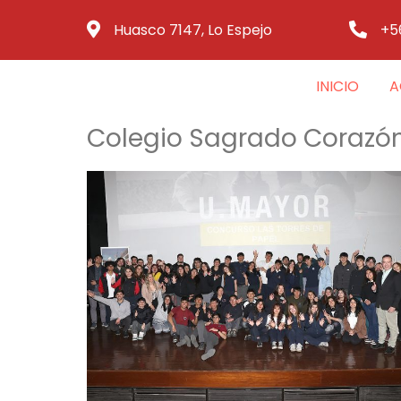
Huasco 7147, Lo Espejo
+5
INICIO
A
Colegio Sagrado Corazón