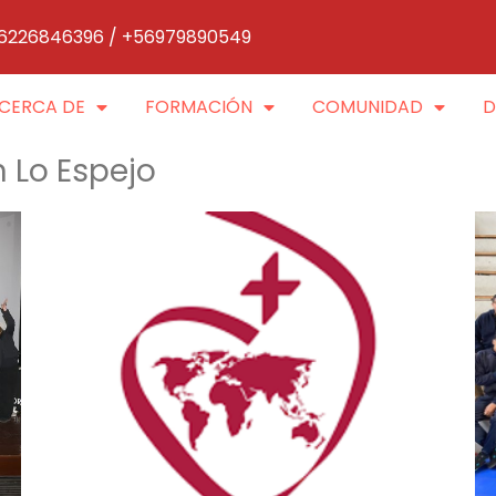
6226846396 / +56979890549
CERCA DE
FORMACIÓN
COMUNIDAD
D
 Lo Espejo