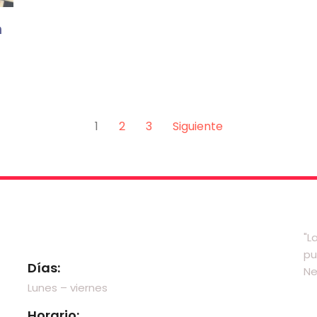
n
1
2
3
Siguiente
Visítanos
"L
pu
Días:
Ne
Lunes – viernes
Horario: