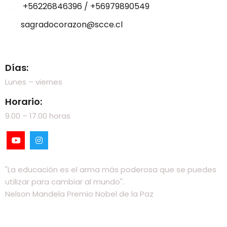
+56226846396 / +56979890549
sagradocorazon@scce.cl
Visítanos
Días:
Lunes – viernes
Horario:
9.00 – 17.00 horas
"La educación es el arma más poderosa que se puedes
utilizar para cambiar al mundo".
Nelson Mandela Premio Nobel de la Paz