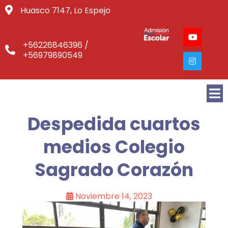
Huasco 7147, Lo Espejo
+56226846396 /
+56979890549
Despedida cuartos
medios Colegio
Sagrado Corazón
Noviembre 14, 2023