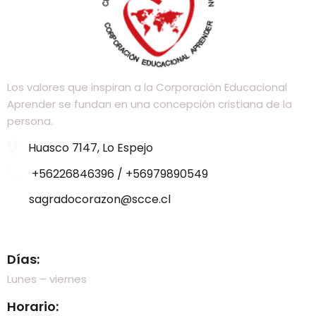
Los valores que inspiran a la Corporación Educacional
Aprender se fundan en una concepción cristiana de la
persona.
Huasco 7147, Lo Espejo
+56226846396 / +56979890549
sagradocorazon@scce.cl
Visítanos
Días:
Lunes – viernes
Horario: