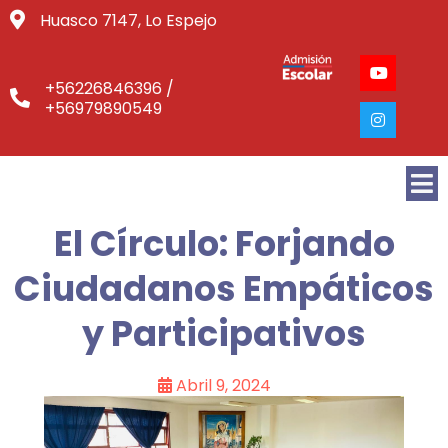
Huasco 7147, Lo Espejo
+56226846396 /
+56979890549
El Círculo: Forjando
Ciudadanos Empáticos
y Participativos
Abril 9, 2024