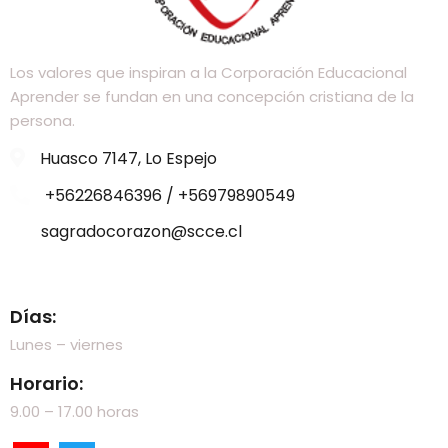
Los valores que inspiran a la Corporación Educacional
Aprender se fundan en una concepción cristiana de la
persona.
Huasco 7147, Lo Espejo
+56226846396 / +56979890549
sagradocorazon@scce.cl
Visítanos
Días:
Lunes – viernes
Horario:
9.00 – 17.00 horas