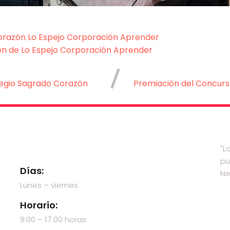
orazón Lo Espejo
Corporación Aprender
n de Lo Espejo
Corporación Aprender
legio Sagrado Corazón
Premiación del Concurso 
Visítanos
"L
pu
Días:
Ne
Lunes – viernes
Horario:
9.00 – 17.00 horas