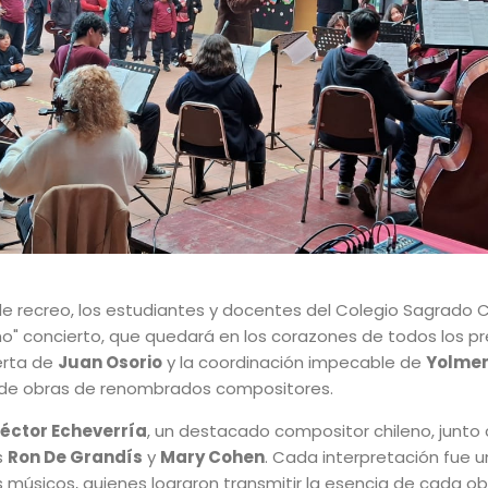
 recreo, los estudiantes y docentes del Colegio Sagrado C
ño" concierto, que quedará en los corazones de todos los p
erta de
Juan Osorio
y la coordinación impecable de
Yolmer
 de obras de renombrados compositores.
éctor Echeverría
, un destacado compositor chileno, junto 
s
Ron De Grandís
y
Mary Cohen
. Cada interpretación fue 
músicos, quienes lograron transmitir la esencia de cada obr