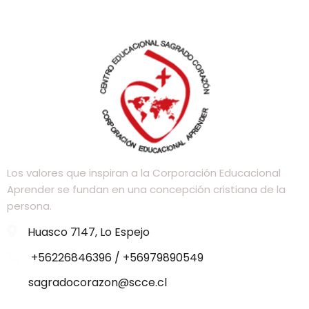
Los valores que inspiran a la Corporación Educacional
Aprender se fundan en una concepción cristiana de la
persona.
Huasco 7147, Lo Espejo
+56226846396 / +56979890549
sagradocorazon@scce.cl