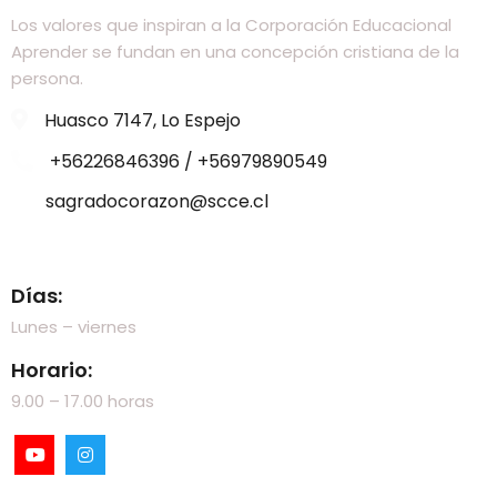
Los valores que inspiran a la Corporación Educacional
Aprender se fundan en una concepción cristiana de la
persona.
Huasco 7147, Lo Espejo
+56226846396 / +56979890549
sagradocorazon@scce.cl
Visítanos
Días:
Lunes – viernes
Horario:
9.00 – 17.00 horas