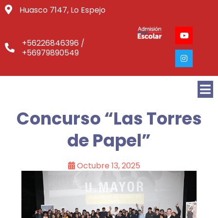
Huasco 7147, Lo Espejo
+56226846396 /
+56979890549
Concurso “Las Torres
de Papel”
Octubre 13, 2025