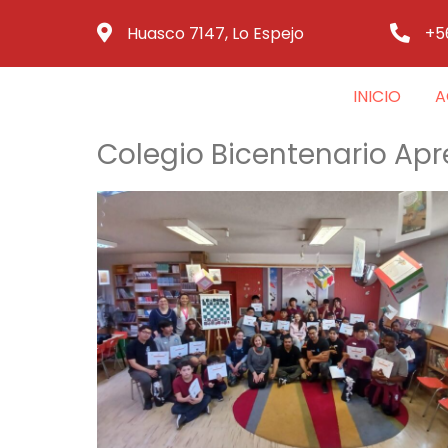
Huasco 7147, Lo Espejo
+5
INICIO
A
Colegio Bicentenario Ap