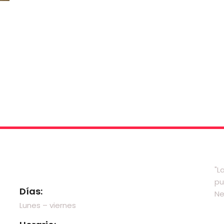
Visítanos
"L
pu
Días:
Ne
Lunes – viernes