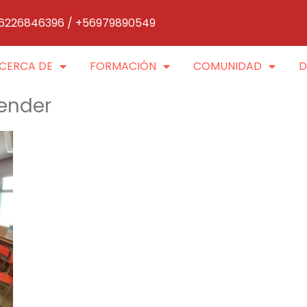
6226846396 / +56979890549
CERCA DE
FORMACIÓN
COMUNIDAD
D
render