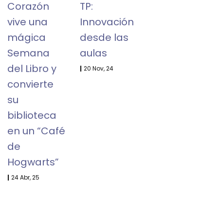
Corazón
TP:
vive una
Innovación
mágica
desde las
Semana
aulas
del Libro y
|
20
Nov, 24
convierte
su
biblioteca
en un “Café
de
Hogwarts”
|
24
Abr, 25