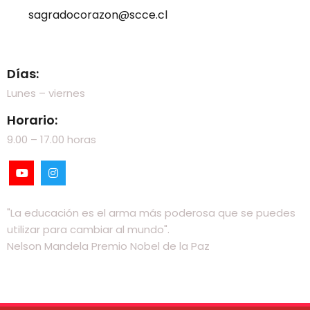
sagradocorazon@scce.cl
Visítanos
Días:
Lunes – viernes
Horario:
9.00 – 17.00 horas
"La educación es el arma más poderosa que se puedes
utilizar para cambiar al mundo".
Nelson Mandela Premio Nobel de la Paz