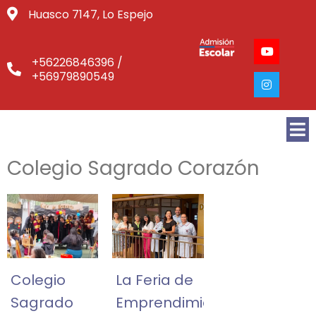
Huasco 7147, Lo Espejo
+56226846396 /
+56979890549
Colegio Sagrado Corazón
Colegio
La Feria de
Sagrado
Emprendimiento