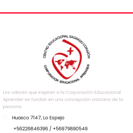
Los valores que inspiran a la Corporación Educacional
Aprender se fundan en una concepción cristiana de la
persona.
Huasco 7147, Lo Espejo
+56226846396 / +56979890549