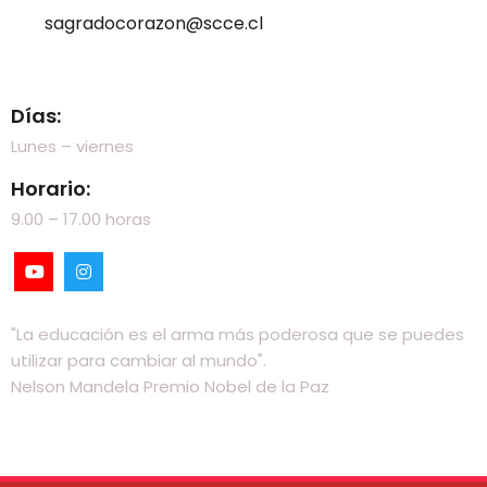
sagradocorazon@scce.cl
Visítanos
Días:
Lunes – viernes
Horario:
9.00 – 17.00 horas
"La educación es el arma más poderosa que se puedes
utilizar para cambiar al mundo".
Nelson Mandela Premio Nobel de la Paz