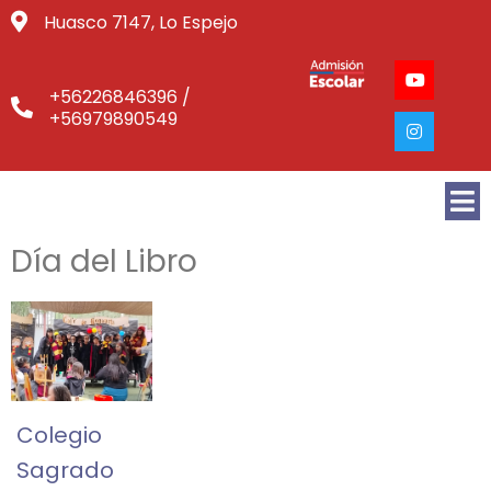
Huasco 7147, Lo Espejo
+56226846396 /
+56979890549
Día del Libro
Colegio
Sagrado