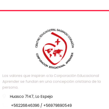
Los valores que inspiran a la Corporación Educacional
Aprender se fundan en una concepción cristiana de la
persona.
Huasco 7147, Lo Espejo
+56226846396 / +56979890549