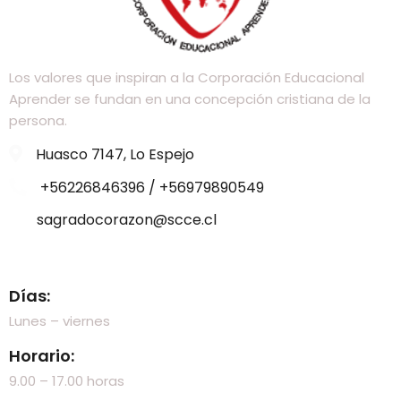
Los valores que inspiran a la Corporación Educacional
Aprender se fundan en una concepción cristiana de la
persona.
Huasco 7147, Lo Espejo
+56226846396 / +56979890549
sagradocorazon@scce.cl
Visítanos
Días:
Lunes – viernes
Horario:
9.00 – 17.00 horas