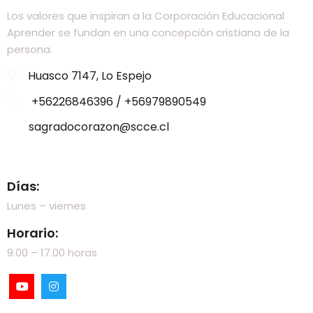
Los valores que inspiran a la Corporación Educacional
Aprender se fundan en una concepción cristiana de la
persona.
Huasco 7147, Lo Espejo
+56226846396 / +56979890549
sagradocorazon@scce.cl
Visítanos
Días:
Lunes – viernes
Horario:
9.00 – 17.00 horas