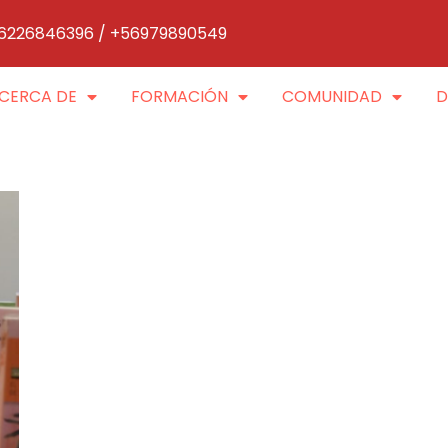
6226846396 / +56979890549
CERCA DE
FORMACIÓN
COMUNIDAD
D