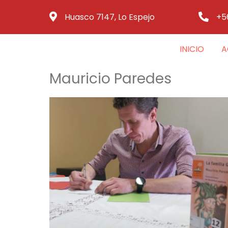
Huasco 7147, Lo Espejo
+5
INICIO
A
Mauricio Paredes