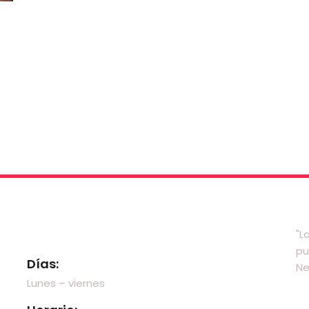
Visítanos
"L
pu
Días:
Ne
Lunes – viernes