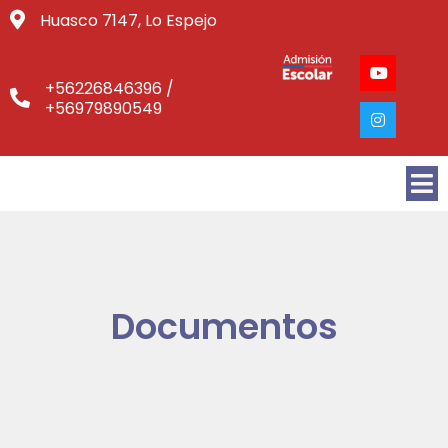
Huasco 7147, Lo Espejo
+56226846396 /
+56979890549
Documentos