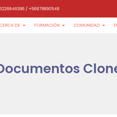
6226846396 / +56979890549
CERCA DE
FORMACIÓN
COMUNIDAD
D
Documentos Clon