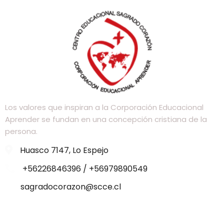
Los valores que inspiran a la Corporación Educacional
Aprender se fundan en una concepción cristiana de la
persona.
Huasco 7147, Lo Espejo
+56226846396 / +56979890549
sagradocorazon@scce.cl
Visítanos