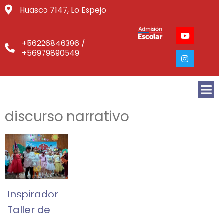
Huasco 7147, Lo Espejo
+56226846396 /
+56979890549
discurso narrativo
Inspirador
Taller de