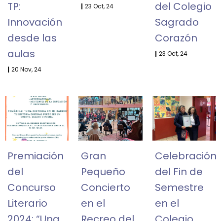
TP:
del Colegio
|
23
Oct, 24
Innovación
Sagrado
desde las
Corazón
aulas
|
23
Oct, 24
|
20
Nov, 24
Premiación
Gran
Celebración
del
Pequeño
del Fin de
Concurso
Concierto
Semestre
Literario
en el
en el
2024: “Una
Recreo del
Colegio