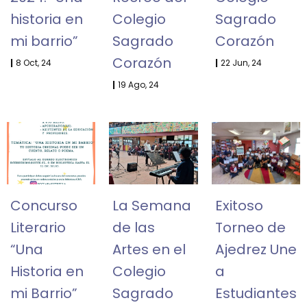
historia en
Colegio
Sagrado
mi barrio”
Sagrado
Corazón
Corazón
|
8
Oct, 24
|
22
Jun, 24
|
19
Ago, 24
Concurso
La Semana
Exitoso
Literario
de las
Torneo de
“Una
Artes en el
Ajedrez Une
Historia en
Colegio
a
mi Barrio”
Sagrado
Estudiantes