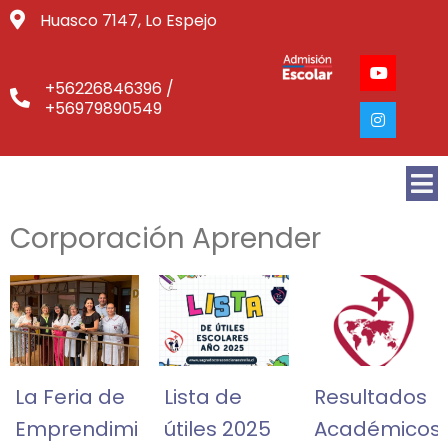
Huasco 7147, Lo Espejo
+56226846396 /
+56979890549
Corporación Aprender
La Feria de
Lista de
Resultados
Emprendimiento
útiles 2025
Académicos