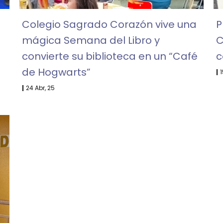
Colegio Sagrado Corazón vive una
P
mágica Semana del Libro y
C
convierte su biblioteca en un “Café
c
de Hogwarts”
|
1
|
24
Abr, 25