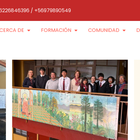
6226846396 / +56979890549
CERCA DE
FORMACIÓN
COMUNIDAD
D