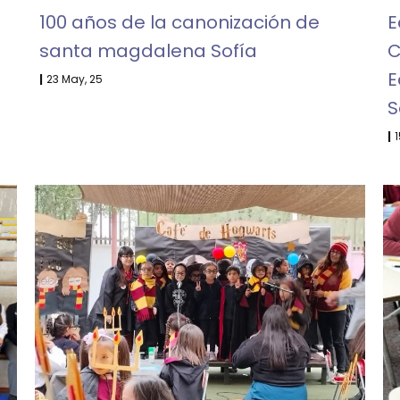
100 años de la canonización de
E
santa magdalena Sofía
C
E
|
23
May, 25
S
|
1