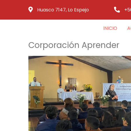
Huasco 7147, Lo Espejo
+5
INICIO
A
Corporación Aprender