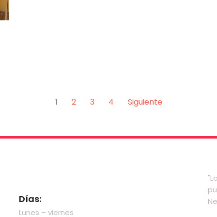
1
2
3
4
Siguiente
Visítanos
"L
pu
Días:
Ne
Lunes – viernes