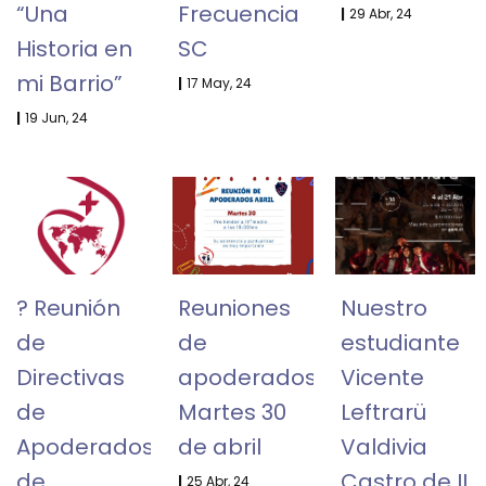
“Una
Frecuencia
|
29
Abr, 24
Historia en
SC
mi Barrio”
|
17
May, 24
|
19
Jun, 24
? Reunión
Reuniones
Nuestro
de
de
estudiante
Directivas
apoderados:
Vicente
de
Martes 30
Leftrarü
Apoderados
de abril
Valdivia
de
Castro de II
|
25
Abr, 24