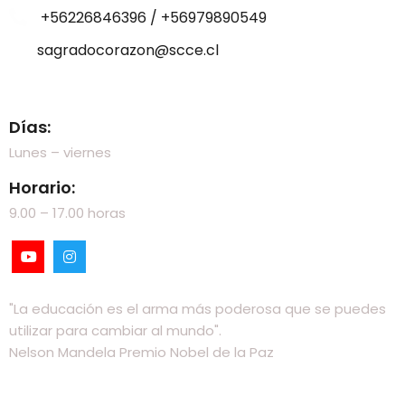
+56226846396 / +56979890549
sagradocorazon@scce.cl
Visítanos
Días:
Lunes – viernes
Horario:
9.00 – 17.00 horas
"La educación es el arma más poderosa que se puedes
utilizar para cambiar al mundo".
Nelson Mandela Premio Nobel de la Paz