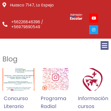
Huasco 7147, Lo Espejo
+56226846396 /
+56979890549
Blog
Concurso
Programa
Información
Literario
Radial
cursos